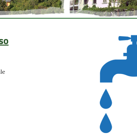
so
le