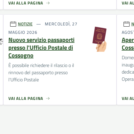
VAI ALLA PAGINA
VAI A
NOTIZIE
MERCOLEDÌ, 27
N
MAGGIO 2026
AGOS
Nuovo servizio passaporti
Aper
presso l'Ufficio Postale di
Cos
Cossogno
Domen
inaugu
È possibile richiedere il rilascio o il
dedica
rinnovo del passaporto presso
Opera
l'Ufficio Postale
VAI ALLA PAGINA
VAI A