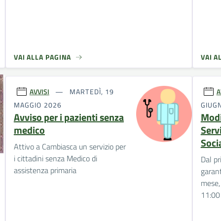
VAI ALLA PAGINA
VAI A
AVVISI
MARTEDÌ, 19
A
MAGGIO 2026
GIUG
Avviso per i pazienti senza
Modi
medico
Servi
Soci
Attivo a Cambiasca un servizio per
i cittadini senza Medico di
Dal pr
assistenza primaria
garant
mese, 
11:00