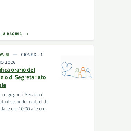
LLA PAGINA
VVISI
GIOVEDÌ, 11
NO 2026
fica orario del
zio di Segretariato
ale
imo giugno il Servizio è
ito il secondo martedì del
dalle ore 10:00 alle ore