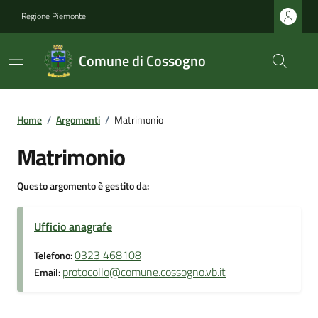
Regione Piemonte
Comune di Cossogno
Home
/
Argomenti
/
Matrimonio
Matrimonio
Questo argomento è gestito da:
Ufficio anagrafe
0323 468108
Telefono:
protocollo@comune.cossogno.vb.it
Email: