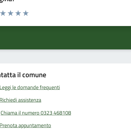
a da 1 a 5 stelle la pagina
ta 1 stelle su 5
Valuta 2 stelle su 5
Valuta 3 stelle su 5
Valuta 4 stelle su 5
Valuta 5 stelle su 5
tatta il comune
Leggi le domande frequenti
Richiedi assistenza
Chiama il numero 0323 468108
Prenota appuntamento