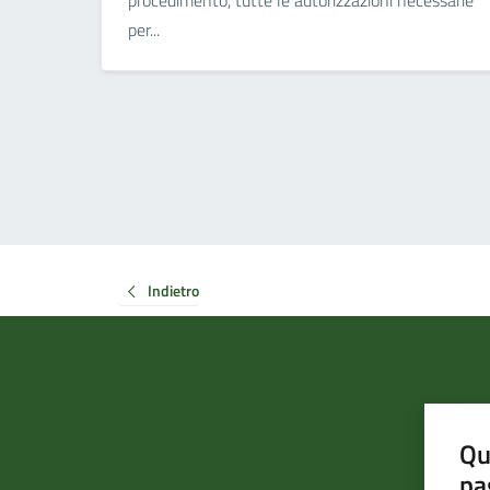
procedimento, tutte le autorizzazioni necessarie
per...
Indietro
Qu
pa