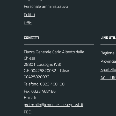
Personale amministrativo
Politici
Uffici
CONTATTI
LINK UTIL
Piazza Generale Carlo Alberto dalla
Regione
Chiesa
Provinci
28801 Cossogno (VB)
Sportell
C.F. 00425820032 - P.Iva:
00425820032
ACI - Uff
Telefono:
0323 468108
Fax: 0323 468186
E-mail:
PEC: