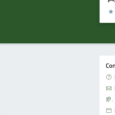
Valut
Valu
Con