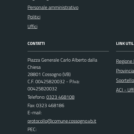
Personale amministrativo
Politici
Uffici
CONTATTI
LINK UTIL
Piazza Generale Carlo Alberto dalla
Regione
Chiesa
Provinci
28801 Cossogno (VB)
Sportell
C.F. 00425820032 - P.Iva:
00425820032
ACI - Uff
Telefono:
0323 468108
Fax: 0323 468186
E-mail:
PEC: