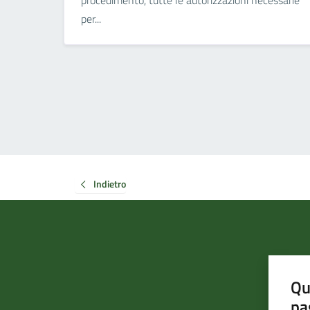
procedimento, tutte le autorizzazioni necessarie
per...
Indietro
Qu
pa