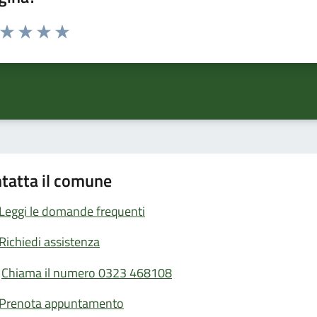
a da 1 a 5 stelle la pagina
ta 1 stelle su 5
Valuta 2 stelle su 5
Valuta 3 stelle su 5
Valuta 4 stelle su 5
Valuta 5 stelle su 5
tatta il comune
Leggi le domande frequenti
Richiedi assistenza
Chiama il numero 0323 468108
Prenota appuntamento