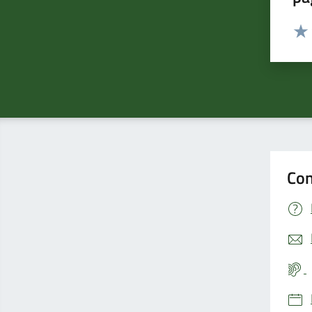
Valut
Valu
Con