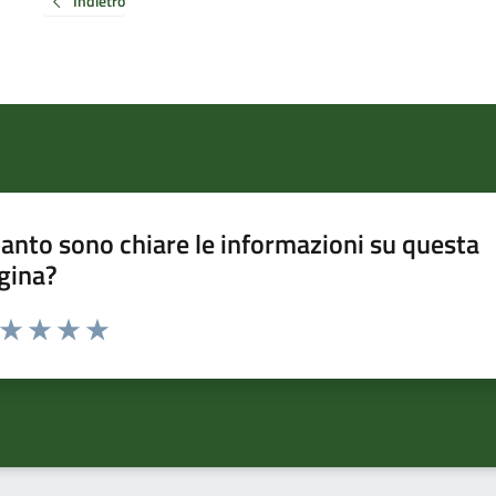
Indietro
anto sono chiare le informazioni su questa
gina?
a da 1 a 5 stelle la pagina
ta 1 stelle su 5
Valuta 2 stelle su 5
Valuta 3 stelle su 5
Valuta 4 stelle su 5
Valuta 5 stelle su 5