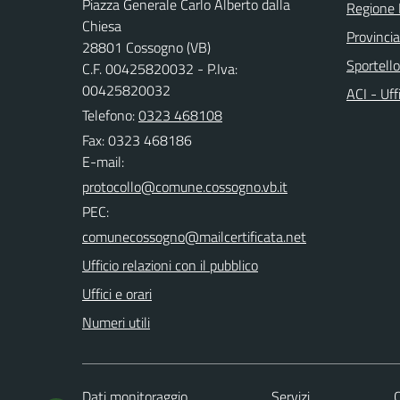
Piazza Generale Carlo Alberto dalla
Regione
Chiesa
Provinci
28801 Cossogno (VB)
Sportell
C.F. 00425820032 - P.Iva:
00425820032
ACI - Uff
Telefono:
0323 468108
Fax: 0323 468186
E-mail:
PEC:
Ufficio relazioni con il pubblico
Uffici e orari
Numeri utili
Dati monitoraggio
Servizi
C