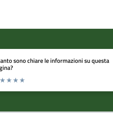
anto sono chiare le informazioni su questa
gina?
a da 1 a 5 stelle la pagina
ta 1 stelle su 5
Valuta 2 stelle su 5
Valuta 3 stelle su 5
Valuta 4 stelle su 5
Valuta 5 stelle su 5