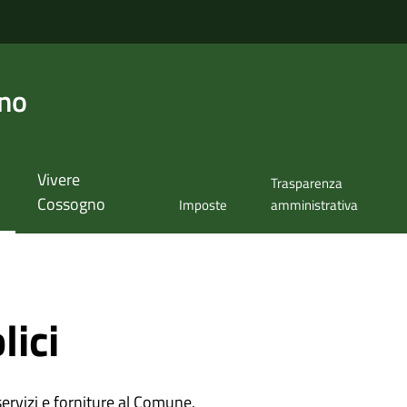
no
Vivere
Trasparenza
Cossogno
Imposte
amministrativa
lici
 servizi e forniture al Comune.