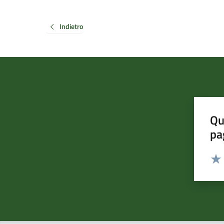
Indietro
Qu
pa
Valut
Valu