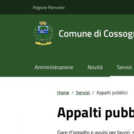
Regione Piemonte
Comune di Cossog
Amministrazione
Novità
Servizi
Home
/
Servizi
/
Appalti pubblici
Appalti pubb
Gare d’appalto e avvisi per lavori,