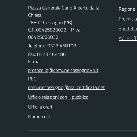
Piazza Generale Carlo Alberto dalla
Regione
Chiesa
Provinci
28801 Cossogno (VB)
Sportell
C.F. 00425820032 - P.Iva:
00425820032
ACI - Uff
Telefono:
0323 468108
Fax: 0323 468186
E-mail:
PEC:
Ufficio relazioni con il pubblico
Uffici e orari
Numeri utili