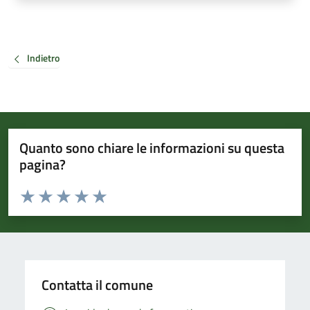
Indietro
Quanto sono chiare le informazioni su questa
pagina?
Valuta da 1 a 5 stelle la pagina
Valuta 1 stelle su 5
Valuta 2 stelle su 5
Valuta 3 stelle su 5
Valuta 4 stelle su 5
Valuta 5 stelle su 5
Contatta il comune