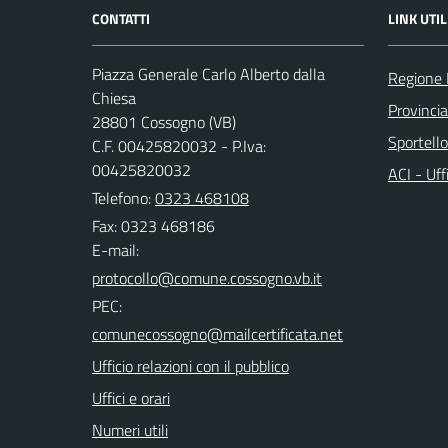
CONTATTI
LINK UTIL
Piazza Generale Carlo Alberto dalla
Regione
Chiesa
Provinci
28801 Cossogno (VB)
Sportell
C.F. 00425820032 - P.Iva:
00425820032
ACI - Uff
Telefono:
0323 468108
Fax: 0323 468186
E-mail:
PEC:
Ufficio relazioni con il pubblico
Uffici e orari
Numeri utili