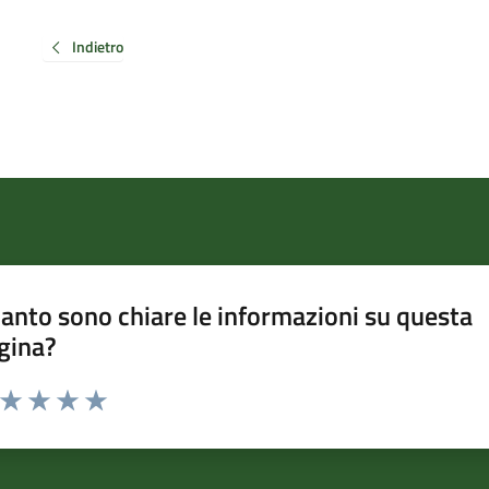
Indietro
anto sono chiare le informazioni su questa
gina?
a da 1 a 5 stelle la pagina
ta 1 stelle su 5
Valuta 2 stelle su 5
Valuta 3 stelle su 5
Valuta 4 stelle su 5
Valuta 5 stelle su 5