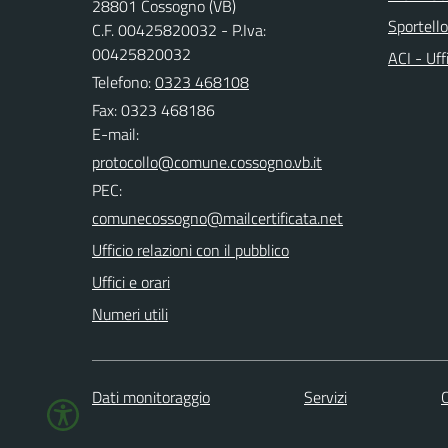
28801 Cossogno (VB)
Sportell
C.F. 00425820032 - P.Iva:
00425820032
ACI - Uff
Telefono:
0323 468108
Fax: 0323 468186
E-mail:
PEC:
Ufficio relazioni con il pubblico
Uffici e orari
Numeri utili
Dati monitoraggio
Servizi
C