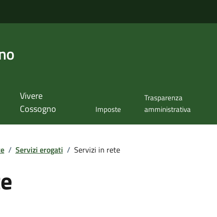
no
Vivere
Trasparenza
Cossogno
Imposte
amministrativa
te
/
Servizi erogati
/
Servizi in rete
te