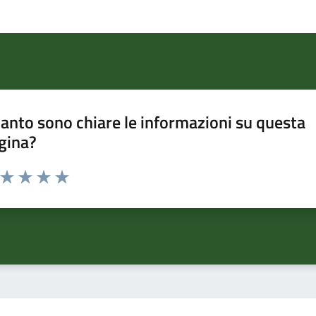
anto sono chiare le informazioni su questa
gina?
a da 1 a 5 stelle la pagina
ta 1 stelle su 5
Valuta 2 stelle su 5
Valuta 3 stelle su 5
Valuta 4 stelle su 5
Valuta 5 stelle su 5