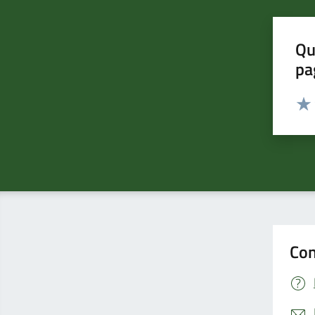
Qu
pa
Valut
Valu
Con