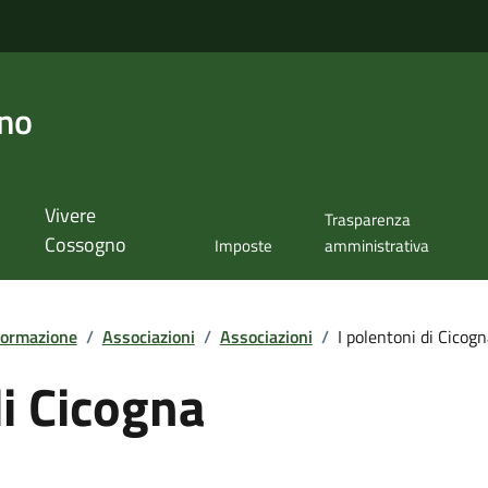
no
Vivere
Trasparenza
Cossogno
Imposte
amministrativa
formazione
/
Associazioni
/
Associazioni
/
I polentoni di Cicog
di Cicogna