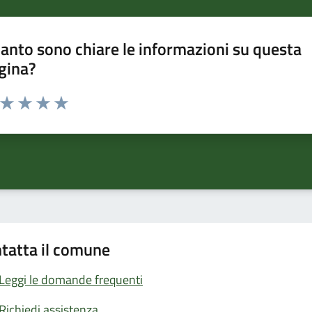
anto sono chiare le informazioni su questa
gina?
a da 1 a 5 stelle la pagina
ta 1 stelle su 5
Valuta 2 stelle su 5
Valuta 3 stelle su 5
Valuta 4 stelle su 5
Valuta 5 stelle su 5
tatta il comune
Leggi le domande frequenti
Richiedi assistenza