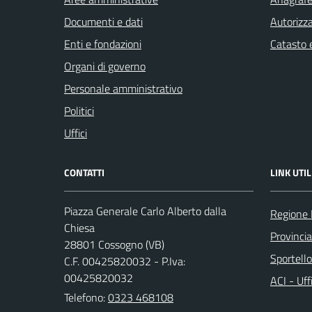
Documenti e dati
Autorizza
Enti e fondazioni
Catasto e
Organi di governo
Personale amministrativo
Politici
Uffici
CONTATTI
LINK UTIL
Piazza Generale Carlo Alberto dalla
Regione
Chiesa
Provinci
28801 Cossogno (VB)
Sportell
C.F. 00425820032 - P.Iva:
00425820032
ACI - Uff
Telefono:
0323 468108