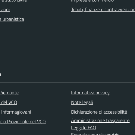
zioni
Tributi, finanze e contravvenzion
 urbanistica
I
 Piemonte
Informativa privacy
a del VCO
Note legali
o Informagiovani
Dichiarazione di accessibilità
Amministrazione trasparente
icio Provinciale del VCO
Leggi le FAQ
Segnalazione disservizio