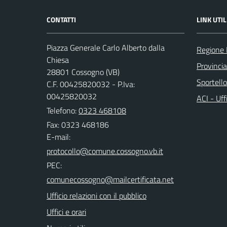
CONTATTI
LINK UTIL
Piazza Generale Carlo Alberto dalla
Regione
Chiesa
Provinci
28801 Cossogno (VB)
Sportell
C.F. 00425820032 - P.Iva:
00425820032
ACI - Uff
Telefono:
0323 468108
Fax: 0323 468186
E-mail:
PEC:
Ufficio relazioni con il pubblico
Uffici e orari