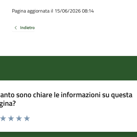
Pagina aggiornata il 15/06/2026 08:14
Indietro
anto sono chiare le informazioni su questa
gina?
a da 1 a 5 stelle la pagina
ta 1 stelle su 5
Valuta 2 stelle su 5
Valuta 3 stelle su 5
Valuta 4 stelle su 5
Valuta 5 stelle su 5