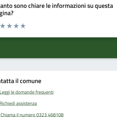
anto sono chiare le informazioni su questa
gina?
a da 1 a 5 stelle la pagina
ta 1 stelle su 5
Valuta 2 stelle su 5
Valuta 3 stelle su 5
Valuta 4 stelle su 5
Valuta 5 stelle su 5
tatta il comune
Leggi le domande frequenti
Richiedi assistenza
Chiama il numero 0323 468108