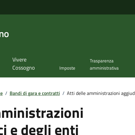
no
Vivere
Trasparenza
Cossogno
Imposte
amministrativa
te
/
Bandi di gara e contratti
/
Atti delle amministrazioni aggiudic
mministrazioni
i e degli enti