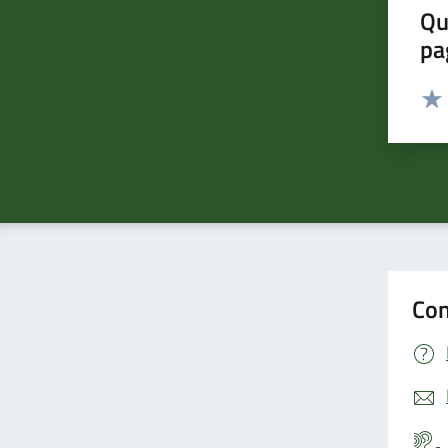
Qu
pa
Valut
Valu
Con