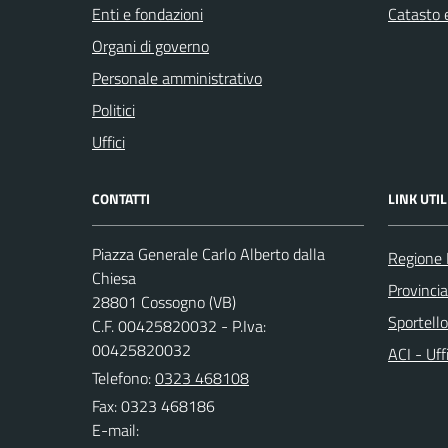
Enti e fondazioni
Catasto e
Organi di governo
Personale amministrativo
Politici
Uffici
CONTATTI
LINK UTIL
Piazza Generale Carlo Alberto dalla
Regione
Chiesa
Provinci
28801 Cossogno (VB)
Sportell
C.F. 00425820032 - P.Iva:
00425820032
ACI - Uff
Telefono:
0323 468108
Fax: 0323 468186
E-mail: