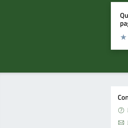
Qu
pa
Valut
Valu
Con