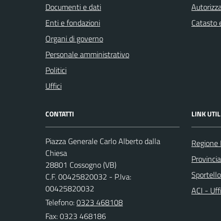
Documenti e dati
Autorizza
Enti e fondazioni
Catasto e
Organi di governo
Personale amministrativo
Politici
Uffici
CONTATTI
LINK UTIL
Piazza Generale Carlo Alberto dalla
Regione
Chiesa
Provinci
28801 Cossogno (VB)
Sportell
C.F. 00425820032 - P.Iva:
00425820032
ACI - Uff
Telefono:
0323 468108
Fax: 0323 468186