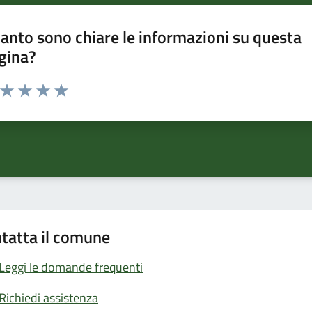
anto sono chiare le informazioni su questa
gina?
a da 1 a 5 stelle la pagina
ta 1 stelle su 5
Valuta 2 stelle su 5
Valuta 3 stelle su 5
Valuta 4 stelle su 5
Valuta 5 stelle su 5
tatta il comune
Leggi le domande frequenti
Richiedi assistenza