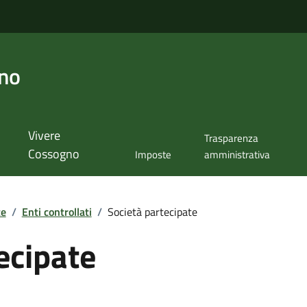
no
Vivere
Trasparenza
Cossogno
Imposte
amministrativa
te
/
Enti controllati
/
Società partecipate
ecipate