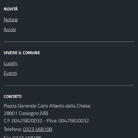
NOVITÀ
Notizie
Avvisi
VIVERE IL COMUNE
Luoghi
Eventi
CONTATTI
Piazza Generale Carlo Alberto dalla Chiesa
28801 Cossogno (VB)
C.F. 00425820032 - P.Iva: 00425820032
Telefono:
0323 468108
Fax: 0323 468186