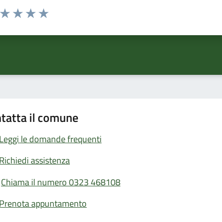
a da 1 a 5 stelle la pagina
ta 1 stelle su 5
Valuta 2 stelle su 5
Valuta 3 stelle su 5
Valuta 4 stelle su 5
Valuta 5 stelle su 5
tatta il comune
Leggi le domande frequenti
Richiedi assistenza
Chiama il numero 0323 468108
Prenota appuntamento