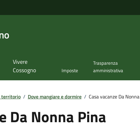
no
Vivere
Trasparenza
Cossogno
Imposte
amministrativa
 territorio
/
Dove mangiare e dormire
/
Casa vacanze Da Nonna
e Da Nonna Pina