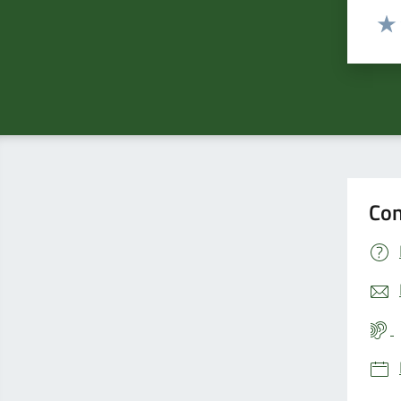
Valut
Valu
Con