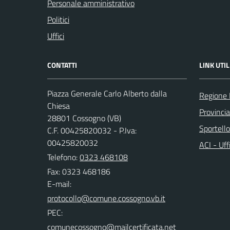
Personale amministrativo
Politici
Uffici
CONTATTI
LINK UTIL
Piazza Generale Carlo Alberto dalla
Regione
Chiesa
Provinci
28801 Cossogno (VB)
Sportell
C.F. 00425820032 - P.Iva:
00425820032
ACI - Uff
Telefono:
0323 468108
Fax: 0323 468186
E-mail:
PEC: