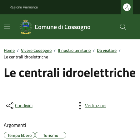
Regione Piemonte
Comune di Cossogno
Home
/
Vivere Cossogno
/
Il nostro territorio
/
Da visitare
/
Le centrali idroelettriche
Le centrali idroelettriche
Condividi
Vedi azioni
Argomenti
Tempo libero
Turismo