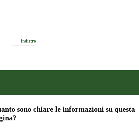
Indietro
anto sono chiare le informazioni su questa
gina?
a da 1 a 5 stelle la pagina