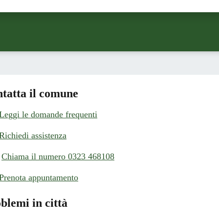
ta 1 stelle su 5
Valuta 2 stelle su 5
Valuta 3 stelle su 5
Valuta 4 stelle su 5
Valuta 5 stelle su 5
tatta il comune
Leggi le domande frequenti
Richiedi assistenza
Chiama il numero 0323 468108
Prenota appuntamento
blemi in città