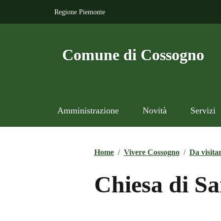
Regione Piemonte
Comune di Cossogno
Amministrazione
Novità
Servizi
Home
/
Vivere Cossogno
/
Da visita
Chiesa di Sa