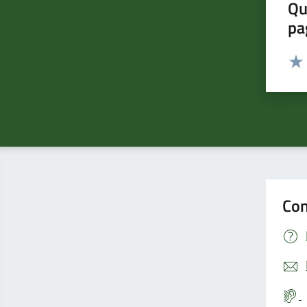
Qu
pa
Valut
Valu
Con