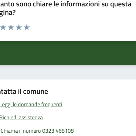
anto sono chiare le informazioni su questa
gina?
a da 1 a 5 stelle la pagina
ta 1 stelle su 5
Valuta 2 stelle su 5
Valuta 3 stelle su 5
Valuta 4 stelle su 5
Valuta 5 stelle su 5
tatta il comune
Leggi le domande frequenti
Richiedi assistenza
Chiama il numero 0323 468108