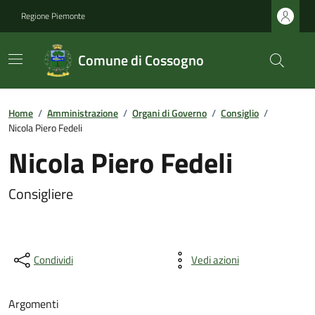
Regione Piemonte
Comune di Cossogno
Home
/
Amministrazione
/
Organi di Governo
/
Consiglio
/
Nicola Piero Fedeli
Nicola Piero Fedeli
Consigliere
Condividi
Vedi azioni
Argomenti