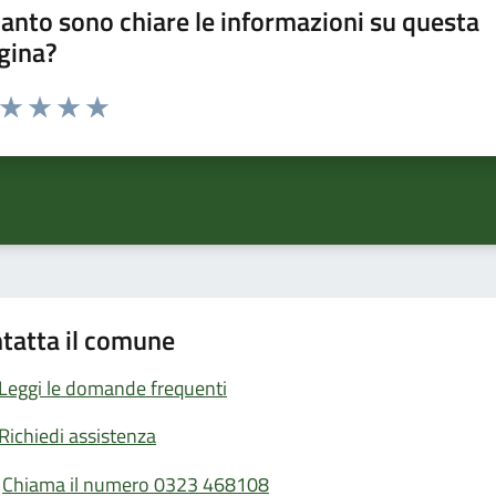
anto sono chiare le informazioni su questa
gina?
a da 1 a 5 stelle la pagina
ta 1 stelle su 5
Valuta 2 stelle su 5
Valuta 3 stelle su 5
Valuta 4 stelle su 5
Valuta 5 stelle su 5
tatta il comune
Leggi le domande frequenti
Richiedi assistenza
Chiama il numero 0323 468108