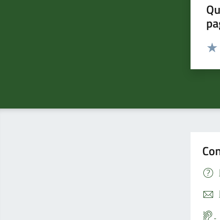
Qu
pa
Valut
Valu
Con