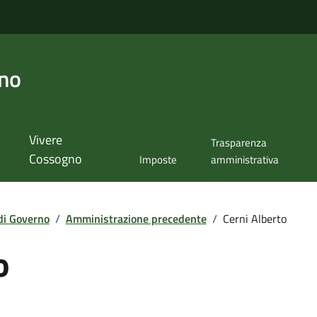
no
Vivere
Trasparenza
Cossogno
Imposte
amministrativa
di Governo
/
Amministrazione precedente
/
Cerni Alberto
o