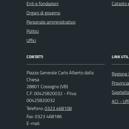
Enti e fondazioni
Catasto e
Organi di governo
Personale amministrativo
Politici
Uffici
CONTATTI
LINK UTIL
Piazza Generale Carlo Alberto dalla
Regione
Chiesa
Provinci
28801 Cossogno (VB)
Sportell
C.F. 00425820032 - P.Iva:
00425820032
ACI - Uff
Telefono:
0323 468108
Fax: 0323 468186
E-mail: